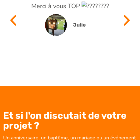
Merci à vous TOP
Julie
Et si l'on discutait de votre
projet ?
Un anniversaire, un baptême, un mariage ou un événement