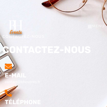
MENU
CONTACTEZ-NOUS
CONTACTEZ-NOUS
E-MAIL
contact@bhevents.fr
TÉLÉPHONE